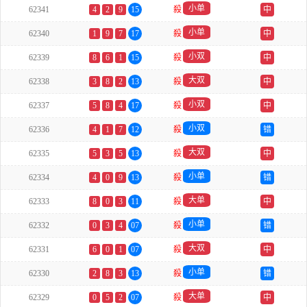
小单
62341
4
2
9
15
殺
中
小单
62340
1
9
7
17
殺
中
小双
62339
8
6
1
15
殺
中
大双
62338
3
8
2
13
殺
中
小双
62337
5
8
4
17
殺
中
小双
62336
4
1
7
12
殺
错
大双
62335
5
3
5
13
殺
中
小单
62334
4
0
9
13
殺
错
大单
62333
8
0
3
11
殺
中
小单
62332
0
3
4
07
殺
错
大双
62331
6
0
1
07
殺
中
小单
62330
2
8
3
13
殺
错
大单
62329
0
5
2
07
殺
中