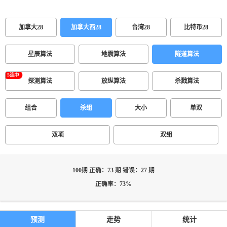
加拿大28
加拿大西28
台湾28
比特币28
星辰算法
地震算法
隧道算法
探测算法
放纵算法
杀戮算法
组合
杀组
大小
单双
双项
双组
100期 正确：73 期 错误：27 期
正确率：73%
预测
走势
统计