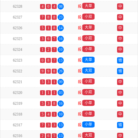
大单
62328
4
0
4
08
殺
中
小双
62327
7
8
8
23
殺
中
大单
62326
5
1
8
14
殺
中
小双
62325
3
6
7
16
殺
中
小单
62324
1
2
7
10
殺
中
大单
62323
0
8
7
15
殺
错
大双
62322
9
9
8
26
殺
错
小双
62321
5
3
1
09
殺
中
小双
62320
1
1
1
03
殺
中
小单
62319
5
3
8
16
殺
中
小单
62318
5
4
1
10
殺
中
小单
62317
7
3
3
13
殺
错
大双
62316
2
6
5
13
殺
中