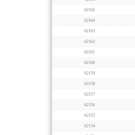
62165
62164
62163
62162
62161
62160
62159
62158
62157
62156
62155
62154