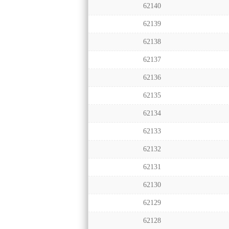
62140
62139
62138
62137
62136
62135
62134
62133
62132
62131
62130
62129
62128