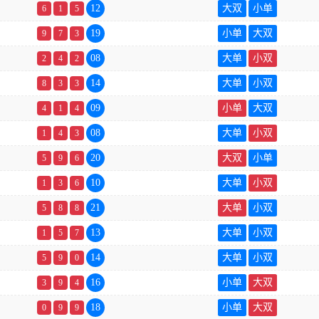
12
大双
小单
6
1
5
19
小单
大双
9
7
3
08
大单
小双
2
4
2
14
大单
小双
8
3
3
09
小单
大双
4
1
4
08
大单
小双
1
4
3
20
大双
小单
5
9
6
10
大单
小双
1
3
6
21
大单
小双
5
8
8
13
大单
小双
1
5
7
14
大单
小双
5
9
0
16
小单
大双
3
9
4
18
小单
大双
0
9
9