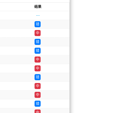
结果
---
错
中
错
错
中
中
错
中
中
错
中