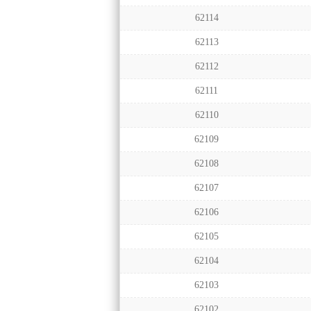
62114
62113
62112
62111
62110
62109
62108
62107
62106
62105
62104
62103
62102