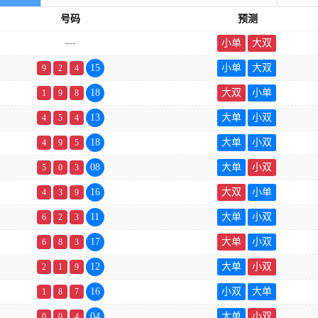
号码
预测
---
小单
大双
15
小单
大双
9
2
4
18
大双
小单
1
9
8
13
大单
小双
4
5
4
18
大单
小双
4
9
5
08
大单
小双
5
0
3
16
大双
小单
4
3
9
11
大单
小双
6
2
3
17
大单
小双
6
8
3
12
大单
小双
2
1
9
16
小双
大单
1
8
7
04
大单
小双
0
0
4