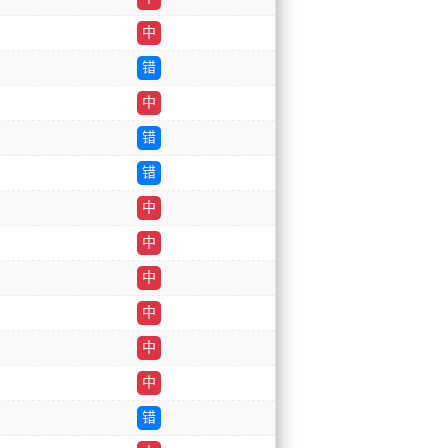
中
错
中
错
错
中
中
中
中
中
中
错