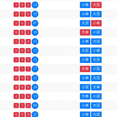
14
小单
大双
3
8
3
19
小单
大双
3
7
9
07
大双
小单
5
0
2
19
大单
小双
8
9
2
15
小单
大双
2
9
4
15
大双
小单
0
9
6
15
小单
大双
1
9
5
17
大单
小双
9
1
7
12
小单
大双
2
4
6
24
小双
大单
9
9
6
13
大单
小双
4
3
6
08
小单
大双
5
3
0
25
小单
大双
8
8
9