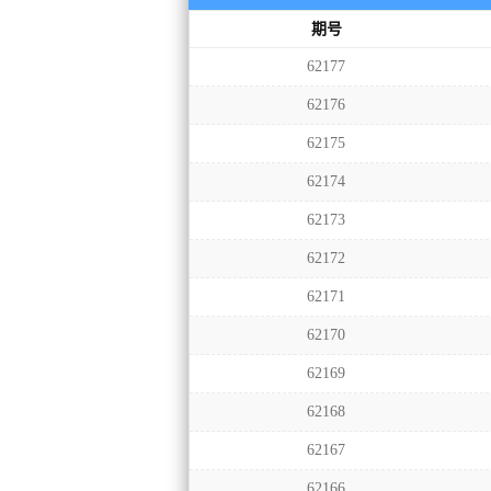
期号
62177
62176
62175
62174
62173
62172
62171
62170
62169
62168
62167
62166