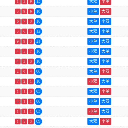
13
大双
小单
1
3
9
18
小单
大双
3
9
6
16
大单
小双
6
7
3
12
大双
小单
3
6
3
21
小单
大双
9
9
3
16
小双
大单
4
5
7
10
大双
小单
4
3
3
06
大单
小双
2
0
4
10
小双
大单
7
2
1
05
大双
小单
1
1
3
06
小单
大双
4
1
1
03
小单
大双
1
1
1
09
大双
小单
1
5
3