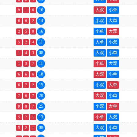
16
大双
小单
9
1
6
14
小双
大单
6
6
2
16
小单
大双
2
5
9
11
大单
小双
5
2
4
08
大双
小单
1
4
3
11
小单
大双
1
3
7
18
大双
小单
6
6
6
15
小双
大单
6
7
2
20
大双
小单
7
6
7
25
小双
大单
9
9
7
13
小单
大双
5
7
1
08
大双
小单
5
2
1