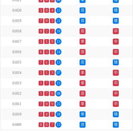
61821
4
0
0
04
单
错
61820
3
8
4
15
双
错
61819
7
9
5
21
双
错
61818
9
2
7
18
双
中
61817
3
1
9
13
单
中
61816
6
5
3
14
双
中
61815
7
1
5
13
双
错
61814
3
1
3
07
单
中
61813
1
7
7
15
单
中
61812
1
7
0
08
双
中
61811
7
9
9
25
单
中
61810
7
4
7
18
单
错
61809
8
0
7
15
双
错