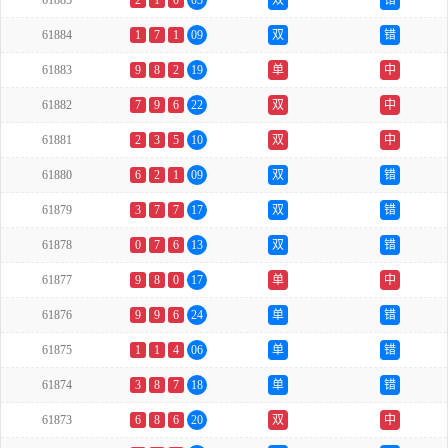
61885
2
1
0
03
双
错
61884
1
7
1
09
双
错
61883
9
8
2
19
单
中
61882
7
9
6
22
双
中
61881
2
3
5
10
双
中
61880
6
2
1
09
双
错
61879
3
7
7
17
双
错
61878
0
7
6
13
双
错
61877
9
8
0
17
单
中
61876
9
9
6
24
单
错
61875
1
1
4
06
单
错
61874
3
8
7
18
单
错
61873
6
8
6
20
双
中