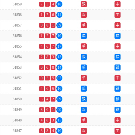
61859
7
5
4
16
双
中
61858
1
7
6
14
双
中
61857
0
8
1
09
单
中
61856
1
2
7
10
单
错
61855
4
6
7
17
单
中
61854
2
8
3
13
双
错
61853
6
0
8
14
单
错
61852
0
2
5
07
单
中
61851
4
6
6
16
单
错
61850
3
4
2
09
双
错
61849
8
0
1
09
双
错
61848
4
8
3
15
单
中
61847
3
3
4
10
双
中