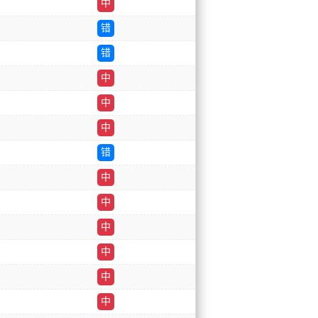
中
错
错
中
中
中
错
中
中
中
中
中
中