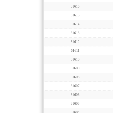
61616
61615
61614
61613
61612
61611
61610
61609
61608
61607
61606
61605
61604