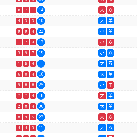
14
大
双
6
7
1
10
大
单
4
3
3
22
小
单
9
9
4
12
小
双
1
7
4
19
小
双
3
9
7
11
大
双
1
6
4
10
大
单
6
0
4
25
小
单
9
8
8
18
大
单
7
7
4
06
大
单
2
0
4
22
大
双
8
9
5
11
大
双
4
4
3