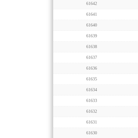
61642
61641
61640
61639
61638
61637
61636
61635
61634
61633
61632
61631
61630