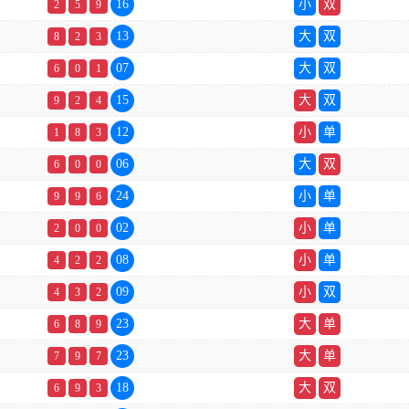
16
小
双
2
5
9
13
大
双
8
2
3
07
大
双
6
0
1
15
大
双
9
2
4
12
小
单
1
8
3
06
大
双
6
0
0
24
小
单
9
9
6
02
小
单
2
0
0
08
小
单
4
2
2
09
小
双
4
3
2
23
大
单
6
8
9
23
大
单
7
9
7
18
大
双
6
9
3