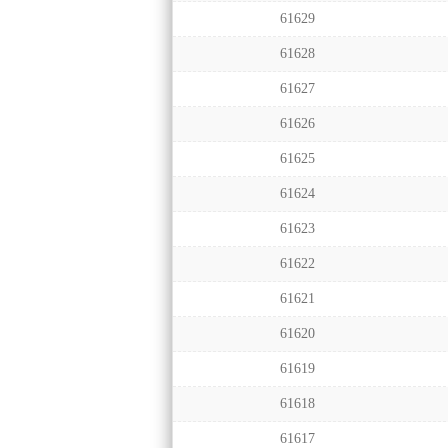
61629
61628
61627
61626
61625
61624
61623
61622
61621
61620
61619
61618
61617