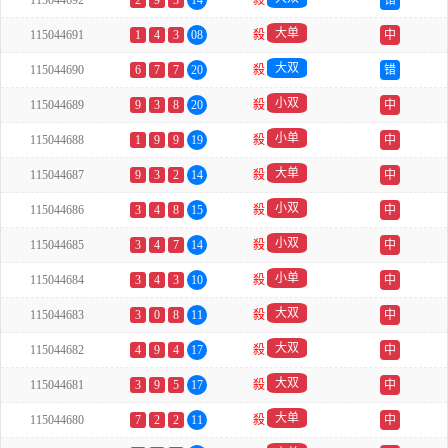
115044692
2
9
3
14
殺
错
大单
115044691
1
4
3
08
殺
中
大双
115044690
6
7
7
20
殺
错
小双
115044689
9
3
8
20
殺
中
小单
115044688
1
9
9
19
殺
中
大单
115044687
9
3
2
14
殺
中
小双
115044686
3
4
8
15
殺
中
小双
115044685
3
4
7
14
殺
中
小单
115044684
3
4
3
10
殺
中
大双
115044683
3
0
8
11
殺
中
大双
115044682
4
9
4
17
殺
中
大双
115044681
3
9
5
17
殺
中
大单
115044680
7
2
2
11
殺
中