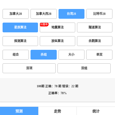
加拿大28
加拿大西28
台湾28
比特币28
星辰算法
地震算法
隧道算法
探测算法
放纵算法
杀戮算法
组合
杀组
大小
单双
双项
双组
100期 正确：78 期 错误：22 期
正确率：78%
预测
走势
统计