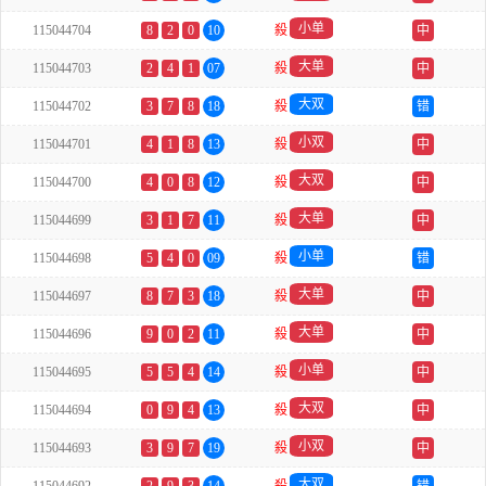
小单
115044704
8
2
0
10
殺
中
大单
115044703
2
4
1
07
殺
中
大双
115044702
3
7
8
18
殺
错
小双
115044701
4
1
8
13
殺
中
大双
115044700
4
0
8
12
殺
中
大单
115044699
3
1
7
11
殺
中
小单
115044698
5
4
0
09
殺
错
大单
115044697
8
7
3
18
殺
中
大单
115044696
9
0
2
11
殺
中
小单
115044695
5
5
4
14
殺
中
大双
115044694
0
9
4
13
殺
中
小双
115044693
3
9
7
19
殺
中
大双