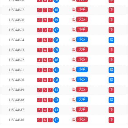
115044628
1
6
1
08
殺
中
小单
115044627
9
7
0
16
殺
中
大双
115044626
8
9
2
19
殺
中
小单
115044625
8
3
6
17
殺
中
小双
115044624
0
6
2
08
殺
错
大单
115044623
3
4
2
09
殺
中
小双
115044622
4
6
6
16
殺
中
小单
115044621
7
4
0
11
殺
错
小双
115044620
3
4
1
08
殺
错
大双
115044619
8
5
2
15
殺
中
大单
115044618
8
8
7
23
殺
错
大单
115044617
6
4
3
13
殺
中
小双
115044616
9
6
2
17
殺
中