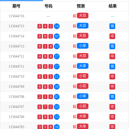
期号
号码
预测
结果
大双
115044716
---
殺
---
大双
115044715
8
4
2
14
殺
错
大双
115044714
0
0
2
02
殺
中
小单
115044713
8
1
4
13
殺
错
大双
115044712
4
9
4
17
殺
中
大单
115044711
9
6
2
17
殺
错
小双
115044710
6
3
2
11
殺
中
小双
115044709
6
8
5
19
殺
中
小单
115044708
2
1
4
07
殺
错
小双
115044707
6
7
2
15
殺
中
大单
115044706
0
9
4
13
殺
中
大单
115044705
5
5
8
18
殺
中