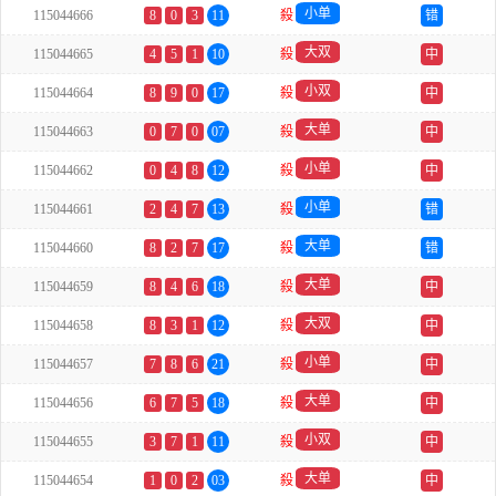
小单
115044666
8
0
3
11
殺
错
大双
115044665
4
5
1
10
殺
中
小双
115044664
8
9
0
17
殺
中
大单
115044663
0
7
0
07
殺
中
小单
115044662
0
4
8
12
殺
中
小单
115044661
2
4
7
13
殺
错
大单
115044660
8
2
7
17
殺
错
大单
115044659
8
4
6
18
殺
中
大双
115044658
8
3
1
12
殺
中
小单
115044657
7
8
6
21
殺
中
大单
115044656
6
7
5
18
殺
中
小双
115044655
3
7
1
11
殺
中
大单
115044654
1
0
2
03
殺
中