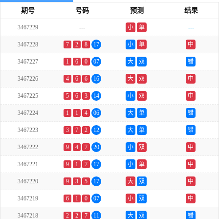
期号
号码
预测
结果
3467229
---
小
单
---
3467228
7
2
8
17
小
单
中
3467227
1
6
0
07
大
双
错
3467226
4
6
6
16
大
双
中
3467225
5
6
3
14
小
双
中
3467224
1
1
4
06
大
单
错
3467223
3
7
2
12
大
单
错
3467222
9
4
7
20
小
双
中
3467221
9
1
7
17
小
单
中
3467220
9
3
5
17
大
双
中
3467219
6
1
0
07
小
双
中
3467218
2
2
7
11
大
双
错